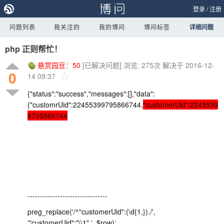
登录
/
注册
问题列表
我关注的
我的博问
博问标签
详细问题
php 正则帮忙！
悬赏园豆：
50
[已解决问题]
浏览: 275次
解决于 2016-12-
0
14 09:37
{"status":"success","messages":[],"data":
{"customrUid":22455399795866744,
"customerUid":2245539
9795866744
--------------------------------
preg_replace('/^"customerUid":(\d{1,})./',
'"customerUid":"\\1",', $row);