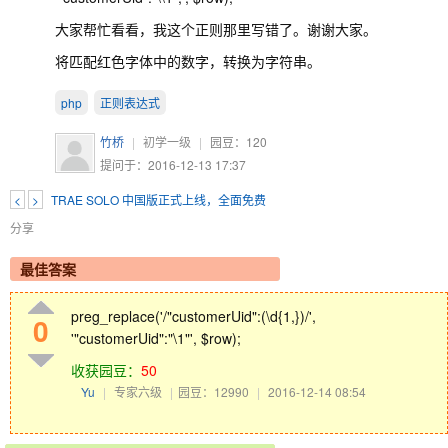
大家帮忙看看，我这个正则那里写错了。谢谢大家。
将匹配红色字体中的数字，转换为字符串。
php
正则表达式
竹桥
|
初学一级
|
园豆：
120
提问于：2016-12-13 17:37
<
>
TRAE SOLO 中国版正式上线，全面免费
分享
最佳答案
preg_replace('/"customerUid":(\d{1,})/',
0
'"customerUid":"\1"', $row);
收获园豆：
50
Yu
|
专家六级
|
园豆：12990
|
2016-12-14 08:54