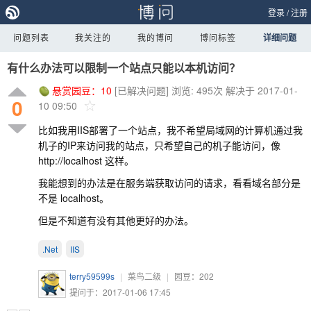
登录
/
注册
问题列表
我关注的
我的博问
博问标签
详细问题
有什么办法可以限制一个站点只能以本机访问？
悬赏园豆：
10
[已解决问题]
浏览: 495次
解决于 2017-01-
0
10 09:50
比如我用IIS部署了一个站点，我不希望局域网的计算机通过我
机子的IP来访问我的站点，只希望自己的机子能访问，像
http://localhost 这样。
我能想到的办法是在服务端获取访问的请求，看看域名部分是
不是 localhost。
但是不知道有没有其他更好的办法。
.Net
IIS
terry59599s
|
菜鸟二级
|
园豆：
202
提问于：2017-01-06 17:45