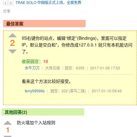
<
>
TRAE SOLO 中国版正式上线，全面免费
分享
最佳答案
IIS右键你的站点，编辑“绑定”(Bindings)，里面可以指定
2
IP，默认是空白和*，你修改成127.0.0.1 就只有本机能访问
了。
收获园豆：
10
水牛刀刀
|
大侠五级
|
园豆：6355
|
2017-01-06 17:52
看来这个方法比较好接受。
terry59599s
|
园豆：202
(菜鸟二级)
|
2017-01-10 09:49
其他回答(2)
防火墙加个入站规则
1