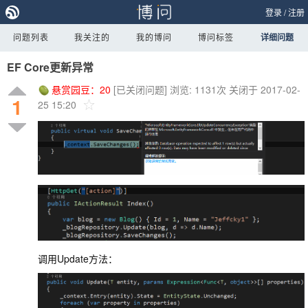
登录
/
注册
问题列表
我关注的
我的博问
博问标签
详细问题
EF Core更新异常
悬赏园豆：
20
[已关闭问题]
浏览: 1131次
关闭于 2017-02-
1
25 15:20
调用Update方法：