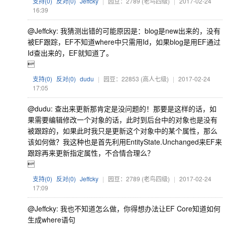
支持(
0
)
反对(
0
)
Jeffcky
|
园豆：2789
(老鸟四级)
|
2017-02-24
16:39
@Jeffcky: 我猜测出错的可能原因是：blog是new出来的，没有
被EF跟踪，EF不知道where中只需用Id，如果blog是用EF通过
Id查出来的，EF就知道了。

支持(
0
)
反对(
0
)
dudu
|
园豆：22853
(高人七级)
|
2017-02-24
17:05
@dudu: 查出来更新那肯定是没问题的！那要是这样的话，如
果需要编辑修改一个对象的话，此时到后台中的对象也是没有
被跟踪的，如果此时我只是更新这个对象中的某个属性，那么
该如何做？我这种也是首先利用EntityState.Unchanged来EF来
跟踪再来更新指定属性，不合情合理么？

支持(
0
)
反对(
0
)
Jeffcky
|
园豆：2789
(老鸟四级)
|
2017-02-24
17:09
@Jeffcky: 我也不知道怎么做，你得想办法让EF Core知道如何
生成where语句