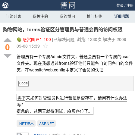
登录
/
注册
问题列表
我关注的
我的博问
博问标签
详细问题
购物网站，forms验证区分管理员与普通会员的访问权限
悬赏园豆：
100
[已解决问题]
浏览: 1230次
解决于 2009-
0
09-08 15:39
管理员有一个专属Admin文件夹，普通会员有一个专属的user
文件夹。现在我想通过froms验证他们只能各自访问各自的文件
夹，在website/web.config中定义了会员的认证
Code
再下来如何对管理员也进行验证是否存在，请问有什么办法
吗？
挺急的，过两天就得测试，麻烦各位了。
.NET技术
ASP.NET