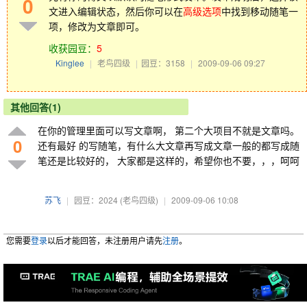
0
文进入编辑状态，然后你可以在
高级选项
中找到移动随笔一
项，修改为文章即可。
收获园豆：
5
Kinglee
|
老鸟四级
|
园豆：3158
|
2009-09-06 09:27
其他回答(1)
在你的管理里面可以写文章啊， 第二个大项目不就是文章吗。
0
还有最好 的写随笔，有什么大文章再写成文章一般的都写成随
笔还是比较好的， 大家都是这样的，希望你也不要，，，呵呵
苏飞
|
园豆：2024
(老鸟四级)
|
2009-09-06 10:08
您需要
登录
以后才能回答，未注册用户请先
注册
。