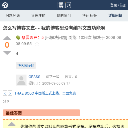
登录
/
注册
问题列表
我关注的
我的博问
博问标签
详细问题
怎么写博客文章~~ 我的博客里没有编写文章功能啊
悬赏园豆：
5
[已解决问题]
浏览: 1036次
解决于 2009-09-
0
08 09:55
rt
博客园专区
GEASS
|
初学一级
|
园豆：
0
提问于：2009-09-06 09:17
<
>
TRAE SOLO 中国版正式上线，全面免费
分享
最佳答案
先将你的博文以默认的随笔形式发布。发布成功后，选择该