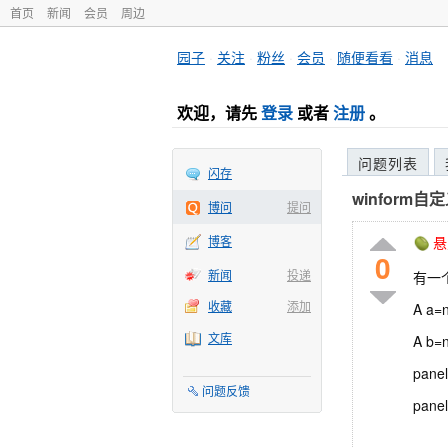
首页
新闻
会员
周边
园子
·
关注
·
粉丝
·
会员
·
随便看看
·
消息
欢迎，请先
登录
或者
注册
。
问题列表
闪存
winform
博问
提问
博客
悬
0
新闻
投递
有一
收藏
添加
A a=n
文库
A b=n
panel
问题反馈
panel