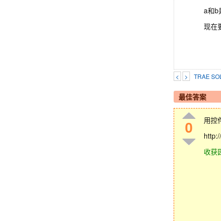
a和
现在
<
>
TRAE 
最佳答案
用控件
0
http:
收获