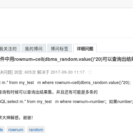
我关注的
我的博问
博问标签
详细问题
用rownum=ceil(dbms_random.value()*20)可以查询出
解决问题]
浏览: 605次
解决于 2017-09-30 11:17
t m.* from my_test m where rownum=ceil(dbms_random.value()*20);
查询有时候可以查询出结果集，并且还有可能是多条的
QL:select m.* from my_test m where rownum=number
?
求大神解惑，谢谢！
le
rownum
random