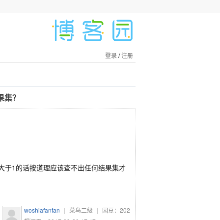
登录
/
注册
结果集？
；如果number大于1的话按道理应该查不出任何结果集才
woshiafanfan
|
菜鸟二级
|
园豆：
202