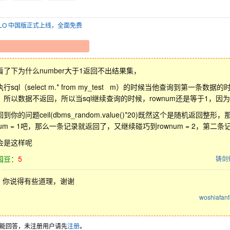
SOLO 中国版正式上线，全面免费
看了下为什么number大于1返回不出结果集，
行sql（select m.* from my_test m）的时候当他查询到第一条数据的时
，所以数据不返回，所以当sql继续查询的时候，rownum还是等于1，因
到你的问题ceil(dbms_random.value()*20)既然这个是随机返回
num = 1吧，那么一条记录就返回了，又继续碰巧到rownum = 2，第二条记录就
会是这样呢
园豆：
5
铸剑
你说得有些道理，谢谢
woshiafan
能回答，未注册用户请先
注册
。