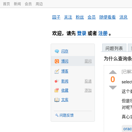
首页
新闻
会员
周边
园子
·
关注
·
粉丝
·
会员
·
随便看看
·
消息
欢迎，请先
登录
或者
注册
。
问题列表
闪存
为什么查询条件中
博问
提问
博客
[已
0
新闻
投递
selec
收藏
添加
这个
文库
但是S
对呢
问题反馈
真心
orac