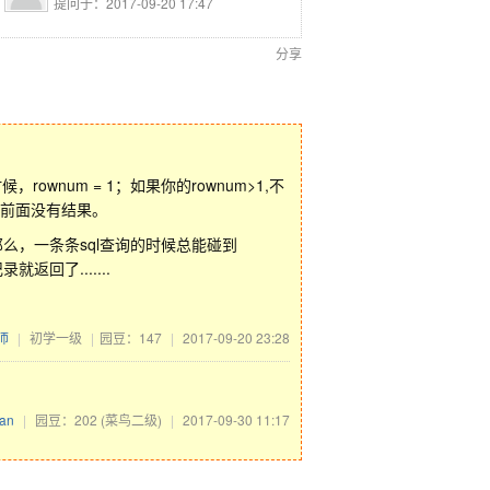
提问于：2017-09-20 17:47
分享
候，rownum = 1；如果你的rownum>1,不
为前面没有结果。
整形，那么，一条条sql查询的时候总能碰到
返回了.......
师
|
初学一级
|
园豆：147
|
2017-09-20 23:28
fan
|
园豆：202
(菜鸟二级)
|
2017-09-30 11:17