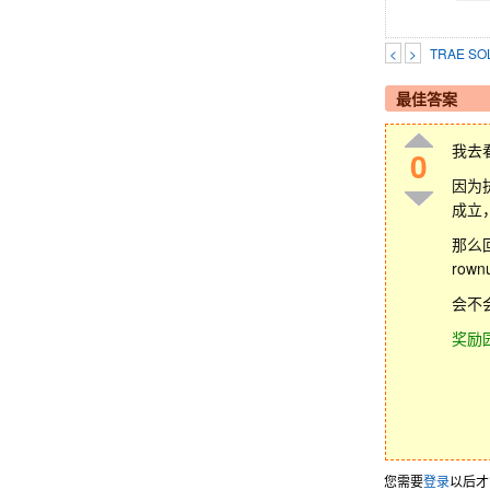
<
>
TRAE 
最佳答案
我去
0
因为执
成立
那么回
row
会不
奖励
您需要
登录
以后才