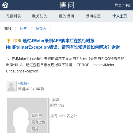
登录
/
注册
问题列表
我关注的
我的博问
博问标签
个人主页
提问
回答
被采纳
10
通过JMeter录制APP脚本后在执行时报
NullPointerException错误，请问有谁知道该如何解决？谢谢
1、在JMeter执行后执行失败的请求中显示的为乱码（录制的为QQ登陆与登
出操作）2、通过查看日志发现报以下错误： ERROR - jmeter.JMeter:
Uncaught exception:
~默默~
浏览(403)
9年前
~默默~
园豆:192
排名:1500名之外