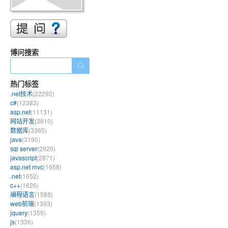
博问搜索
热门标签
.net技术
(22292)
c#
(12383)
asp.net
(11131)
网站开发
(3610)
数据库
(3365)
java
(3190)
sql server
(2920)
javascript
(2871)
asp.net mvc
(1658)
.net
(1652)
c++
(1626)
编程语言
(1588)
web前端
(1393)
jquery
(1355)
js
(1336)