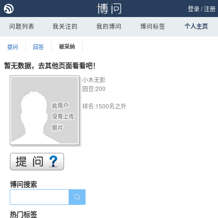
登录
/
注册
问题列表
我关注的
我的博问
博问标签
个人主页
提问
回答
被采纳
暂无数据，去其他页面看看吧！
小木无影
园豆:200
排名:1500名之外
博问搜索
热门标签