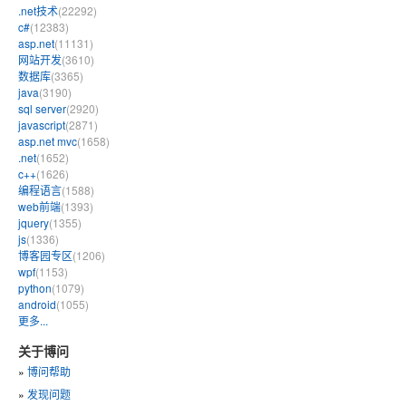
.net技术
(22292)
c#
(12383)
asp.net
(11131)
网站开发
(3610)
数据库
(3365)
java
(3190)
sql server
(2920)
javascript
(2871)
asp.net mvc
(1658)
.net
(1652)
c++
(1626)
编程语言
(1588)
web前端
(1393)
jquery
(1355)
js
(1336)
博客园专区
(1206)
wpf
(1153)
python
(1079)
android
(1055)
更多...
关于博问
»
博问帮助
»
发现问题