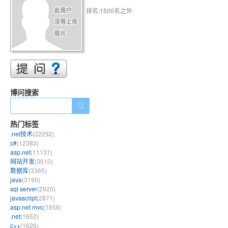
排名:1500名之外
博问搜索
热门标签
.net技术
(22292)
c#
(12383)
asp.net
(11131)
网站开发
(3610)
数据库
(3365)
java
(3190)
sql server
(2920)
javascript
(2871)
asp.net mvc
(1658)
.net
(1652)
c++
(1626)