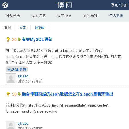
登录
/
注册
问题列表
我关注的
我的博问
博问标签
个人主页
提问
回答
被采纳
20
有关MySQL语句
有一张记录人员信息的表 字段：pf_education：记录学历 字段：
createtime：记录年份 字段：id .... 通过这张表按照年份查询不同学历的人数,
如: 年度 本科人数 大专人数 20
MySQL语句
sjklasd
浏览(404)
7年前
30
后台传到前端的Json数据怎么在$.each里循环输出
前端部分代码: title: '简历状态', field: 'rt_resumeState', align: 'center',
formatter: function(value, row, ind
sjklasd
浏览(844)
7年前