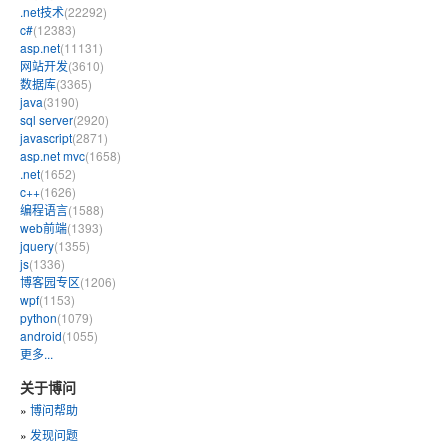
.net技术
(22292)
c#
(12383)
asp.net
(11131)
网站开发
(3610)
数据库
(3365)
java
(3190)
sql server
(2920)
javascript
(2871)
asp.net mvc
(1658)
.net
(1652)
c++
(1626)
编程语言
(1588)
web前端
(1393)
jquery
(1355)
js
(1336)
博客园专区
(1206)
wpf
(1153)
python
(1079)
android
(1055)
更多...
关于博问
»
博问帮助
»
发现问题