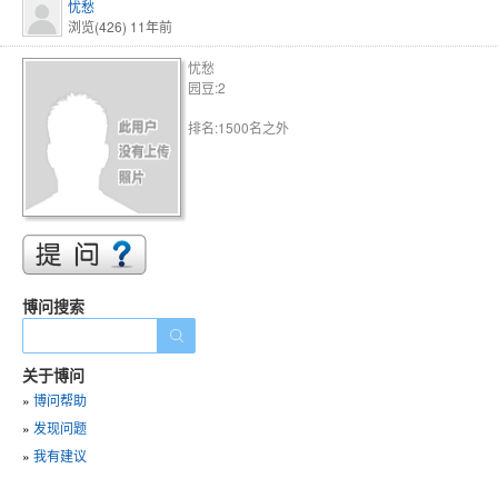
忧愁
浏览(426)
11年前
忧愁
园豆:2
排名:1500名之外
博问搜索
关于博问
»
博问帮助
»
发现问题
»
我有建议