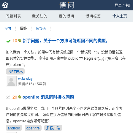
登录
/
注册
问题列表
我关注的
我的博问
博问标签
个人主页
提问
回答
被采纳
10
新手问题，关于一个方法可能返回不同的类型。
加入我有一个方法，如果中间有错误就返回一个错误码(int)，没错的话就返
回具体的实体类型。 拿注册用户来举例 public ?? Register(...){ if(用户名已存
在) return 1;
.NET技术
wdwwtzy
浏览(616)
15年前
20
openfire 消息同时接收问题
用openfire做服务器，当用一个账号同时两个不同客户端登录之后，两个客
户端的优先级页相同。 怎么在接收信息的时候同时两个客户端多接收到信
息，openfire需要如何配置？
android
openfire
多客户端