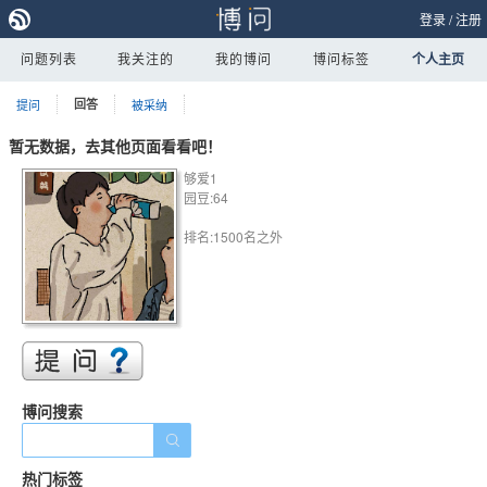
登录
/
注册
问题列表
我关注的
我的博问
博问标签
个人主页
提问
回答
被采纳
暂无数据，去其他页面看看吧！
够爱1
园豆:64
排名:1500名之外
博问搜索
热门标签