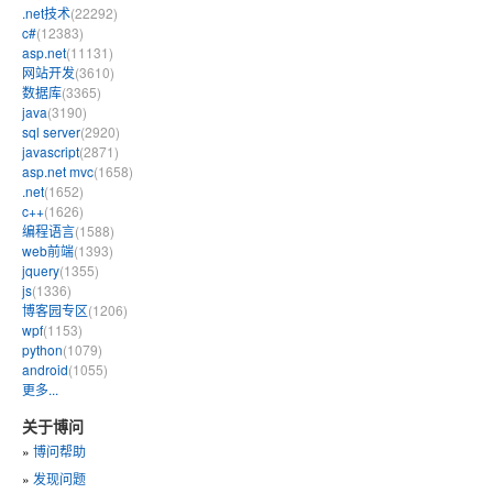
.net技术
(22292)
c#
(12383)
asp.net
(11131)
网站开发
(3610)
数据库
(3365)
java
(3190)
sql server
(2920)
javascript
(2871)
asp.net mvc
(1658)
.net
(1652)
c++
(1626)
编程语言
(1588)
web前端
(1393)
jquery
(1355)
js
(1336)
博客园专区
(1206)
wpf
(1153)
python
(1079)
android
(1055)
更多...
关于博问
»
博问帮助
»
发现问题