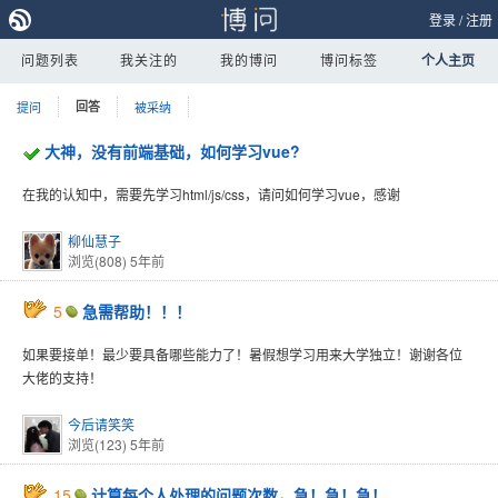
登录
/
注册
问题列表
我关注的
我的博问
博问标签
个人主页
提问
回答
被采纳
大神，没有前端基础，如何学习vue?
在我的认知中，需要先学习html/js/css，请问如何学习vue，感谢
柳仙慧子
浏览(808)
5年前
5
急需帮助！！！
如果要接单！最少要具备哪些能力了！暑假想学习用来大学独立！谢谢各位
大佬的支持！
今后请笑笑
浏览(123)
5年前
15
计算每个人处理的问题次数，急！急！急！