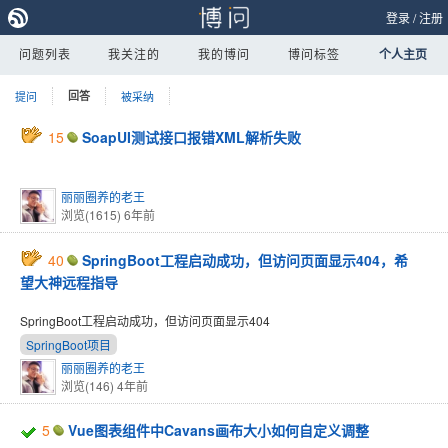
登录
/
注册
问题列表
我关注的
我的博问
博问标签
个人主页
提问
回答
被采纳
15
SoapUI测试接口报错XML解析失败
丽丽圈养的老王
浏览(1615)
6年前
40
SpringBoot工程启动成功，但访问页面显示404，希
望大神远程指导
SpringBoot工程启动成功，但访问页面显示404
SpringBoot项目
丽丽圈养的老王
浏览(146)
4年前
5
Vue图表组件中Cavans画布大小如何自定义调整