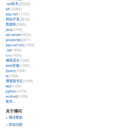
.net技术
(22292)
c#
(12383)
asp.net
(11131)
网站开发
(3610)
数据库
(3365)
java
(3190)
sql server
(2920)
javascript
(2871)
asp.net mvc
(1658)
.net
(1652)
c++
(1626)
编程语言
(1588)
web前端
(1393)
jquery
(1355)
js
(1336)
博客园专区
(1206)
wpf
(1153)
python
(1079)
android
(1055)
更多...
关于博问
»
博问帮助
»
发现问题