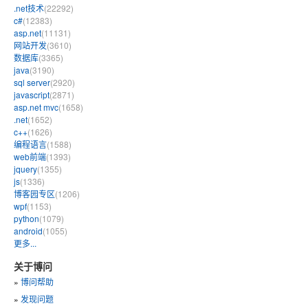
.net技术
(22292)
c#
(12383)
asp.net
(11131)
网站开发
(3610)
数据库
(3365)
java
(3190)
sql server
(2920)
javascript
(2871)
asp.net mvc
(1658)
.net
(1652)
c++
(1626)
编程语言
(1588)
web前端
(1393)
jquery
(1355)
js
(1336)
博客园专区
(1206)
wpf
(1153)
python
(1079)
android
(1055)
更多...
关于博问
»
博问帮助
»
发现问题