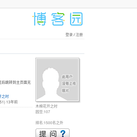
登录
/
注册
证后跳转到主页面无
开之时
51)
13年前
木棉花开之时
园豆:107
排名:1500名之外