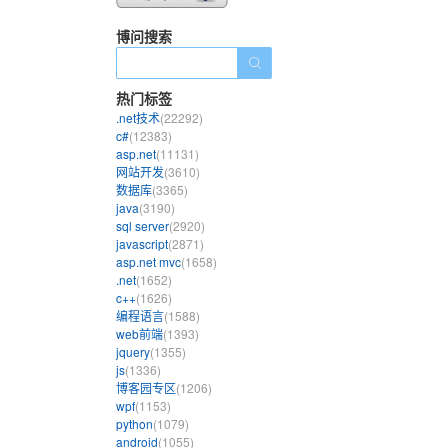
博问搜索
热门标签
.net技术
(22292)
c#
(12383)
asp.net
(11131)
网站开发
(3610)
数据库
(3365)
java
(3190)
sql server
(2920)
javascript
(2871)
asp.net mvc
(1658)
.net
(1652)
c++
(1626)
编程语言
(1588)
web前端
(1393)
jquery
(1355)
js
(1336)
博客园专区
(1206)
wpf
(1153)
python
(1079)
android
(1055)