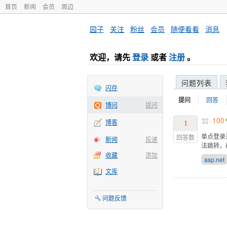
首页
新闻
会员
周边
园子
·
关注
·
粉丝
·
会员
·
随便看看
·
消息
欢迎，请先
登录
或者
注册
。
问题列表
闪存
提问
回答
博问
提问
100
博客
1
单点登录
回答数
新闻
投递
法跳转，都是
收藏
添加
asp.net
文库
问题反馈