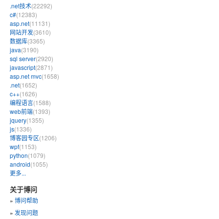
.net技术
(22292)
c#
(12383)
asp.net
(11131)
网站开发
(3610)
数据库
(3365)
java
(3190)
sql server
(2920)
javascript
(2871)
asp.net mvc
(1658)
.net
(1652)
c++
(1626)
编程语言
(1588)
web前端
(1393)
jquery
(1355)
js
(1336)
博客园专区
(1206)
wpf
(1153)
python
(1079)
android
(1055)
更多...
关于博问
»
博问帮助
»
发现问题