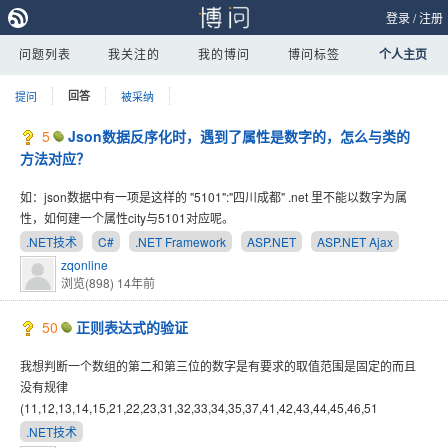
登录
/
注册
问题列表
我关注的
我的博问
博问标签
个人主页
提问
回答
被采纳
5
Json数据反序化时，遇到了属性是数字的，怎么与类的
方法对应？
如：json数据中有一项是这样的 "5101":"四川成都" .net 里不能以数字为属
性，如何建一个属性city与5101对应呢。
.NET技术
C#
.NET Framework
ASP.NET
ASP.NET Ajax
zqonline
浏览(898)
14年前
50
正则表达式的验证
我想判断一个数组的第二和第三位的数字是有要求的取值范围是固定的而且
没有规律
(11,12,13,14,15,21,22,23,31,32,33,34,35,37,41,42,43,44,45,46,51
.NET技术