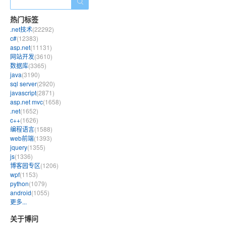
热门标签
.net技术
(22292)
c#
(12383)
asp.net
(11131)
网站开发
(3610)
数据库
(3365)
java
(3190)
sql server
(2920)
javascript
(2871)
asp.net mvc
(1658)
.net
(1652)
c++
(1626)
编程语言
(1588)
web前端
(1393)
jquery
(1355)
js
(1336)
博客园专区
(1206)
wpf
(1153)
python
(1079)
android
(1055)
更多...
关于博问