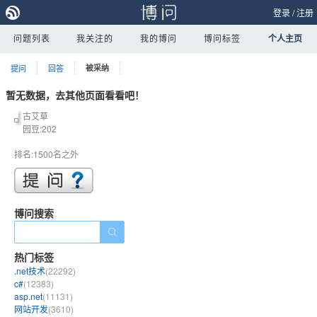
登录
/
注册
问题列表
我关注的
我的博问
博问标签
个人主页
提问
回答
被采纳
暂无数据，去其他页面看看吧！
古艾草
园豆:202
排名:1500名之外
博问搜索
热门标签
.net技术
(22292)
c#
(12383)
asp.net
(11131)
网站开发
(3610)