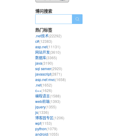
博问搜索
热门标签
.net技术
(22292)
c#
(12383)
asp.net
(11131)
网站开发
(3610)
数据库
(3365)
java
(3190)
sql server
(2920)
javascript
(2871)
asp.net mvc
(1658)
.net
(1652)
c++
(1626)
编程语言
(1588)
web前端
(1393)
jquery
(1355)
js
(1336)
博客园专区
(1206)
wpf
(1153)
python
(1079)
android
(1055)