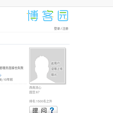
登录
/
注册
用管理员连接也失败
心
8)
10年前
西南流心
园豆:67
排名:1500名之外