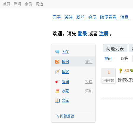
首页
新闻
会员
周边
园子
·
关注
·
粉丝
·
会员
·
随便看看
·
消息
欢迎，请先
登录
或者
注册
。
问题列表
闪存
提问
回答
博问
提问
30
博客
1
我修改了
回答数
新闻
投递
收藏
添加
文库
问题反馈