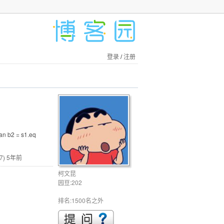
登录
/
注册
an b2 = s1.eq
7)
5年前
柯文昆
园豆:202
排名:1500名之外