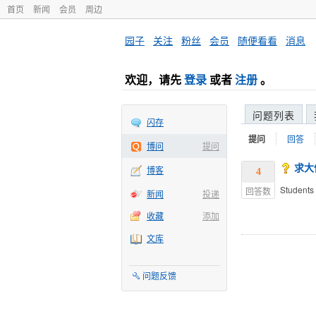
首页
新闻
会员
周边
园子
·
关注
·
粉丝
·
会员
·
随便看看
·
消息
欢迎，请先
登录
或者
注册
。
问题列表
闪存
提问
回答
博问
提问
求大
博客
4
Students
回答数
新闻
投递
收藏
添加
文库
问题反馈