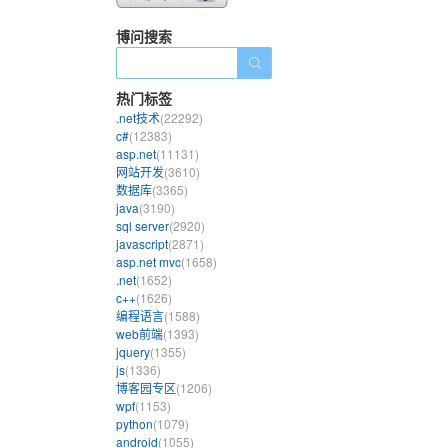
博问搜索
热门标签
.net技术
(22292)
c#
(12383)
asp.net
(11131)
网站开发
(3610)
数据库
(3365)
java
(3190)
sql server
(2920)
javascript
(2871)
asp.net mvc
(1658)
.net
(1652)
c++
(1626)
编程语言
(1588)
web前端
(1393)
jquery
(1355)
js
(1336)
博客园专区
(1206)
wpf
(1153)
python
(1079)
android
(1055)