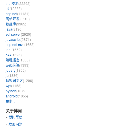
.net技术
(22292)
c#
(12383)
asp.net
(11131)
网站开发
(3610)
数据库
(3365)
java
(3190)
sql server
(2920)
javascript
(2871)
asp.net mvc
(1658)
.net
(1652)
c++
(1626)
编程语言
(1588)
web前端
(1393)
jquery
(1355)
js
(1336)
博客园专区
(1206)
wpf
(1153)
python
(1079)
android
(1055)
更多...
关于博问
»
博问帮助
»
发现问题