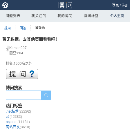
登录
/
注册
问题列表
我关注的
我的博问
博问标签
个人主页
提问
回答
被采纳
暂无数据，去其他页面看看吧！
Karson007
园豆:204
排名:1500名之外
博问搜索
热门标签
.net技术
(22292)
c#
(12383)
asp.net
(11131)
网站开发
(3610)