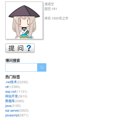
道成空
园豆:161
排名:1500名之外
博问搜索
热门标签
.net技术
(22292)
c#
(12383)
asp.net
(11131)
网站开发
(3610)
数据库
(3365)
java
(3190)
sql server
(2920)
javascript
(2871)