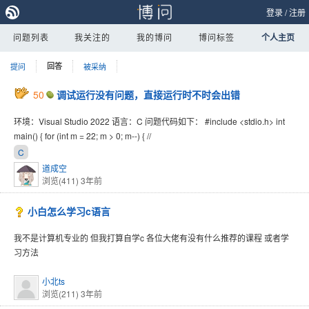
登录
/
注册
问题列表
我关注的
我的博问
博问标签
个人主页
提问
回答
被采纳
50
调试运行没有问题，直接运行时不时会出错
环境：Visual Studio 2022 语言：C 问题代码如下： #include <stdio.h> int
main() { for (int m = 22; m > 0; m--) { //
C
道成空
浏览(411)
3年前
小白怎么学习c语言
我不是计算机专业的 但我打算自学c 各位大佬有没有什么推荐的课程 或者学
习方法
小北ts
浏览(211)
3年前