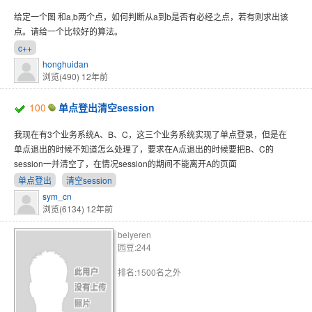
给定一个图 和a,b两个点，如何判断从a到b是否有必经之点，若有则求出该
点。请给一个比较好的算法。
c++
honghuidan
浏览(490)
12年前
100
单点登出清空session
我现在有3个业务系统A、B、C，这三个业务系统实现了单点登录，但是在
单点退出的时候不知道怎么处理了，要求在A点退出的时候要把B、C的
session一并清空了，在情况session的期间不能离开A的页面
单点登出
清空session
sym_cn
浏览(6134)
12年前
beiyeren
园豆:244
排名:1500名之外