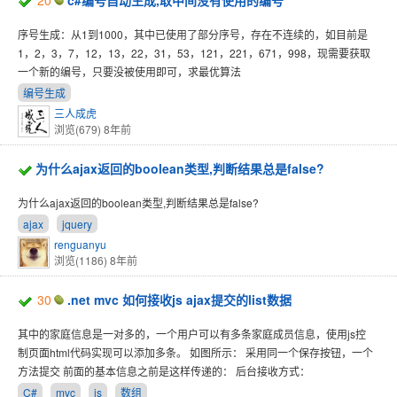
20
c#编号自动生成,取中间没有使用的编号
序号生成：从1到1000，其中已使用了部分序号，存在不连续的，如目前是
1，2，3，7，12，13，22，31，53，121，221，671，998，现需要获取
一个新的编号，只要没被使用即可，求最优算法
编号生成
三人成虎
浏览(679)
8年前
为什么ajax返回的boolean类型,判断结果总是false?
为什么ajax返回的boolean类型,判断结果总是false?
ajax
jquery
renguanyu
浏览(1186)
8年前
30
.net mvc 如何接收js ajax提交的list数据
其中的家庭信息是一对多的，一个用户可以有多条家庭成员信息，使用js控
制页面html代码实现可以添加多条。 如图所示： 采用同一个保存按钮，一个
方法提交 前面的基本信息之前是这样传递的： 后台接收方式：
C#
mvc
js
数组