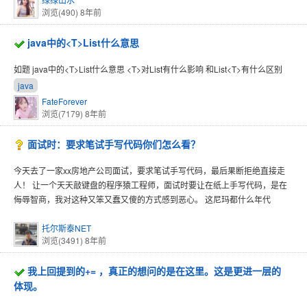
浏览(490)
8年前
java中的<T>List什么意思
如题 java中的<T>List什么意思 <T>对List有什么影响 和List<T>有什么区别
java
FateForever
浏览(7179)
8年前
面试时：要求笔试手写代码你们怎么看？
今天去了一家xx房地产公司面试，要求笔试手写代码，最后果断拒绝直接走
人！ 让一个天天敲键盘的程序猿工程师，面试时要让在纸上手写代码，是在
侮辱智商，我对这种又笨又蠢又傻的方式感到恶心。 这尼玛都什么年代
托尔斯泰NET
浏览(3491)
8年前
我上回提到的+= ，真正的想问的是在这里。这是更进一层的
体现。