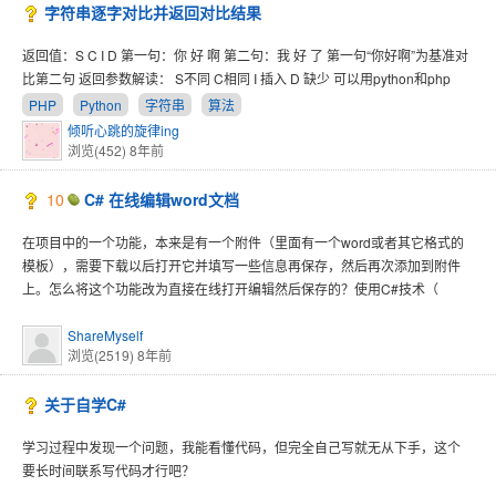
字符串逐字对比并返回对比结果
返回值：S C I D 第一句：你 好 啊 第二句：我 好 了 第一句“你好啊”为基准对
比第二句 返回参数解读： S不同 C相同 I 插入 D 缺少 可以用python和php
PHP
Python
字符串
算法
倾听心跳的旋律ing
浏览(452)
8年前
10
C# 在线编辑word文档
在项目中的一个功能，本来是有一个附件（里面有一个word或者其它格式的
模板），需要下载以后打开它并填写一些信息再保存，然后再次添加到附件
上。怎么将这个功能改为直接在线打开编辑然后保存的？使用C#技术（
ShareMyself
浏览(2519)
8年前
关于自学C#
学习过程中发现一个问题，我能看懂代码，但完全自己写就无从下手，这个
要长时间联系写代码才行吧？