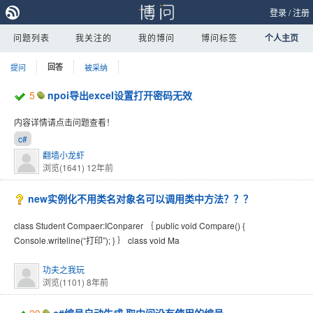
登录
/
注册
问题列表
我关注的
我的博问
博问标签
个人主页
提问
回答
被采纳
5
npoi导出excel设置打开密码无效
内容详情请点击问题查看！
c#
翻墙小龙虾
浏览(1641)
12年前
new实例化不用类名对象名可以调用类中方法？？？
class Student Compaer:IConparer ｛ public void Compare() {
Console.writeline(“打印”); } ｝ class void Ma
功夫之我玩
浏览(1101)
8年前