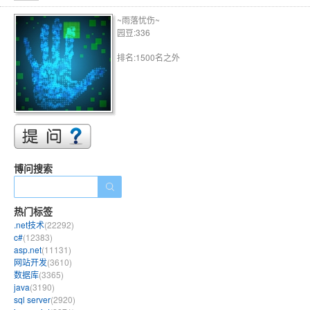
~雨落忧伤~
园豆:336
排名:1500名之外
博问搜索
热门标签
.net技术
(22292)
c#
(12383)
asp.net
(11131)
网站开发
(3610)
数据库
(3365)
java
(3190)
sql server
(2920)