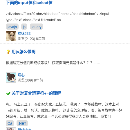
下面的input值和select值
<div class="fl mr20 shezhishebao" name="shezhishebao"> <input
type="text" class="text fl fuwufei" na
javajs
js
jquery
猫咪233
浏览(2123)
8年前
用js怎么做啊
依据给定分值判断成绩等级？ 获取页面元素是什么？？？.......
烙心
浏览(309)
8年前
关于对复合运算符+=的理解
嗨。 马上元旦了，在此祝大家元旦快乐。 我买了一本基础教材，这本上对
+=的介绍，就一句话，赋值运算符。 这让我怎么理解，唉，编写教材也不好
好编写，认真编写，就这么一句话带过搞得多少人会崩溃掉。 我要问
C#
.NET
绿绿山水