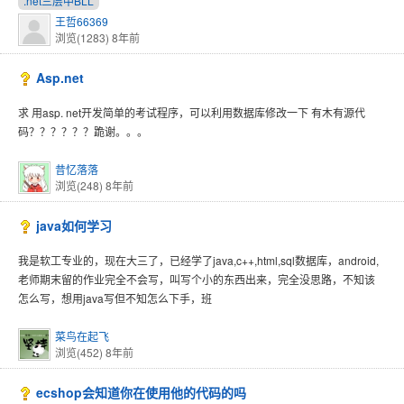
.net三层中BLL
王哲66369
浏览(1283)
8年前
Asp.net
求 用asp. net开发简单的考试程序，可以利用数据库修改一下 有木有源代
码？？？？？？跪谢。。。
昔忆落落
浏览(248)
8年前
java如何学习
我是软工专业的，现在大三了，已经学了java,c++,html,sql数据库，android,
老师期末留的作业完全不会写，叫写个小的东西出来，完全没思路，不知该
怎么写，想用java写但不知怎么下手，班
菜鸟在起飞
浏览(452)
8年前
ecshop会知道你在使用他的代码的吗