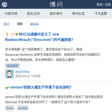
登录
/
注册
问题列表
我关注的
我的博问
博问标签
个人主页
提问
回答
被采纳
10
MVC过滤器中定义了 new
RedirectResult("/Error.html")咋不跳转呢？
求大神指教~这个到底哪错了，做天就出这个BUG了，换成
Response.Redirect();这种写法能实现跳转，但是这样写会执行后面的方
法，所以不想用这种。求大神帮帮忙，到底怎么整呢？
错误跳转
shuai7boy
浏览(2910)
10年前
centos7的防火墙生产环境下会关闭吗?
centos7的防火墙生产环境下会关闭吗? 我现在把防火墙关了,我才能远程访
问tomcat 不关闭的话就访问不了 一般情况下,这个防火墙关不关?
linux
centos