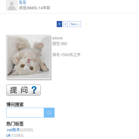
左左
浏览(6665)
14年前
1
2
Next >
ailove
园豆:382
排名:1500名之外
博问搜索
热门标签
.net技术
(22292)
c#
(12383)