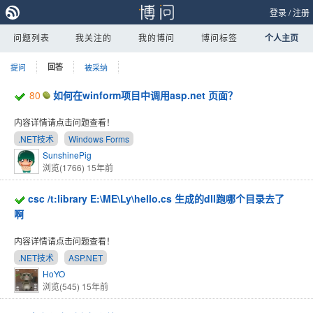
登录
/
注册
问题列表
我关注的
我的博问
博问标签
个人主页
提问
回答
被采纳
80
如何在winform项目中调用asp.net 页面？
内容详情请点击问题查看！
.NET技术
Windows Forms
SunshinePig
浏览(1766)
15年前
csc /t:library E:\ME\Ly\hello.cs 生成的dll跑哪个目录去了
啊
内容详情请点击问题查看！
.NET技术
ASP.NET
HoYO
浏览(545)
15年前