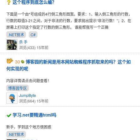
这个程序到底怎么编？
下面是一个由*号组成的4行倒三角形图案。要求：1、输入倒三角形的行数，
行数的取值3-21之间，对于非法的行数，要求抛出提示“非法行数！”；2、在
屏幕上打印这个指定了行数的倒三角形。 谁能帮我写一个正确
.NET技术
C#
杀 手
浏览(433)
15年前
30
博客园的新闻是用本网站蜘蛛程序抓取来的吗？这个如
何实现的呢
内容详情请点击问题查看！
博客园专区
JumpByte
浏览(664)
15年前
学习.net要精通html吗
新手，学到这个地方很困惑
.NET技术