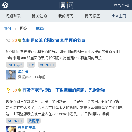
登录
/
注册
问题列表
我关注的
我的博问
博问标签
个人主页
提问
回答
被采纳
20
如何用io流 创建xml 和里面的节点
如何用io流 创建xml 和里面的节点 如何用io流 创建xml 和里面的节点 如何用
io流 创建xml 和里面的节点 如何用io流 创建xml 和里面的节点
.NET技术
C#
ASP.NET
单音节
浏览(359)
14年前
50
有没有老鸟指教一下数据库的问题，先谢谢啦
现在遇到三个难题鸟。。第一个问题是：一个是在一张表内，有57个字段。
是不是有些太多了，会不会有什么太大的影响，需要怎么调整么第二个问题
是：上面这张表会被一些人在GridView中看到，并且做编辑，编辑
ASP.NET
数据库
微笑的辛翼