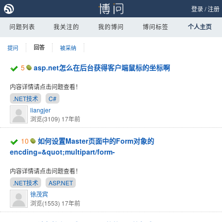
登录
/
注册
问题列表
我关注的
我的博问
博问标签
个人主页
提问
回答
被采纳
5
asp.net怎么在后台获得客户端鼠标的坐标啊
内容详情请点击问题查看！
.NET技术
C#
liangjer
浏览(3109)
17年前
10
如何设置Master页面中的Form对象的
encding=&quot;multipart/form-
内容详情请点击问题查看！
.NET技术
ASP.NET
徐茂宾
浏览(1553)
17年前