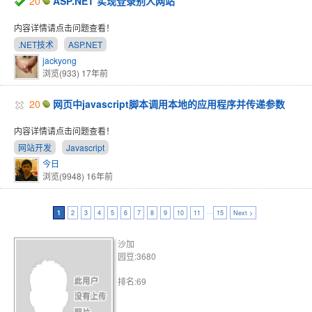
20
ASP.NET 实现登录别人网站
内容详情请点击问题查看！
.NET技术
ASP.NET
jackyong
浏览(933)
17年前
20
网页中javascript脚本调用本地的应用程序并传递参数
内容详情请点击问题查看！
网站开发
Javascript
今日
浏览(9948)
16年前
1
2
3
4
5
6
7
8
9
10
11
···
15
Next >
沙加
园豆:3680
排名:69