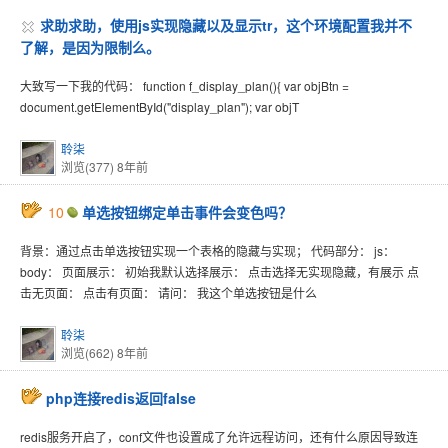
求助求助，使用js实现隐藏以及显示tr，这个环境配置我并不
了解，是因为限制么。
大致写一下我的代码： function f_display_plan(){ var objBtn =
document.getElementById("display_plan"); var objT
聆柒
浏览(377)
8年前
10
单选按钮绑定单击事件会变色吗？
背景：通过点击单选按钮实现一个表格的隐藏与实现； 代码部分： js：
body： 页面展示： 初始我默认选择展示： 点击选择无实现隐藏，有展示 点
击无页面： 点击有页面： 请问： 我这个单选按钮是什么
聆柒
浏览(662)
8年前
php连接redis返回false
redis服务开启了，conf文件也设置成了允许远程访问，还有什么原因导致连