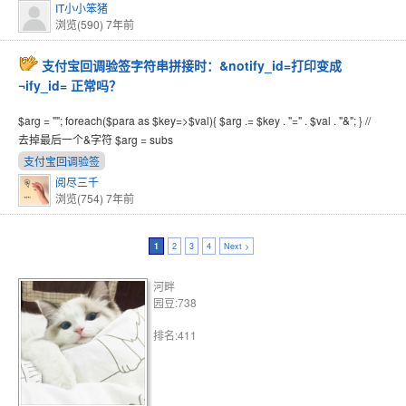
IT小小笨猪
浏览(590)
7年前
支付宝回调验签字符串拼接时：&notify_id=打印变成
¬ify_id= 正常吗？
$arg = ""; foreach($para as $key=>$val){ $arg .= $key . "=" . $val . "&"; } //
去掉最后一个&字符 $arg = subs
支付宝回调验签
阅尽三千
浏览(754)
7年前
1
2
3
4
Next >
河畔
园豆:738
排名:411