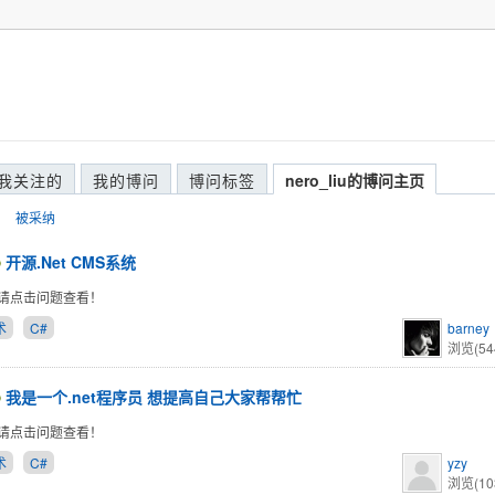
我关注的
我的博问
博问标签
nero_liu的博问主页
被采纳
开源.Net CMS系统
请点击问题查看！
术
C#
barney
浏览(54
我是一个.net程序员 想提高自己大家帮帮忙
请点击问题查看！
术
C#
yzy
浏览(10