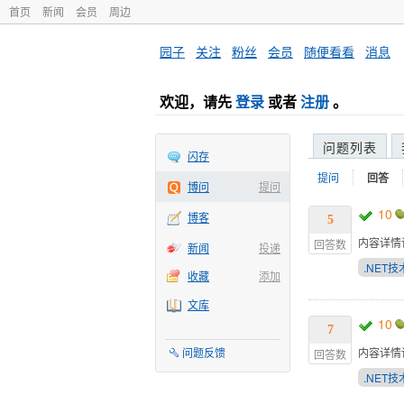
首页
新闻
会员
周边
园子
·
关注
·
粉丝
·
会员
·
随便看看
·
消息
欢迎，请先
登录
或者
注册
。
问题列表
闪存
提问
回答
博问
提问
10
博客
5
内容详情
回答数
新闻
投递
.NET技
收藏
添加
文库
10
7
问题反馈
内容详情
回答数
.NET技