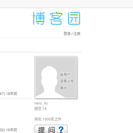
登录
/
注册
47)
18年前
nero_liu
园豆:14
排名:1500名之外
32)
16年前