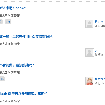
新人求助！socket
请点击问题查看！
术
C#
楓の戀
浏览(40
做一些小型的软件用什么存储数据好。
请点击问题查看！
vv
浏览(51
不肯加薪，我该跳槽吗？
请点击问题查看！
息化
焦木歪
浏览(54
flash 哪里可以弄到源码。帮帮忙
请点击问题查看！