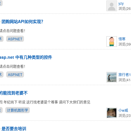
发
yzy
浏览(26
团购网站API如何实现？
请点击问题查看！
术
ASP.NET
惜寒
浏览(39
asp.net 中有几种类型的控件
请点击问题查看！
术
ASP.NET
旅行者
浏览(41
T的能找到老婆不
司 年纪尚下 听说 这行找老婆是个难事 请问下大侠们的意见
术
计算机图形学
小w威
浏览(23
是否要去培训