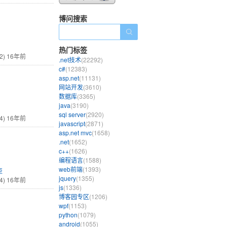
博问搜索
热门标签
2)
16年前
.net技术
(22292)
c#
(12383)
asp.net
(11131)
网站开发
(3610)
数据库
(3365)
java
(3190)
sql server
(2920)
4)
16年前
javascript
(2871)
asp.net mvc
(1658)
.net
(1652)
c++
(1626)
编程语言
(1588)
web前端
(1393)
歪
jquery
(1355)
4)
16年前
js
(1336)
博客园专区
(1206)
wpf
(1153)
python
(1079)
android
(1055)