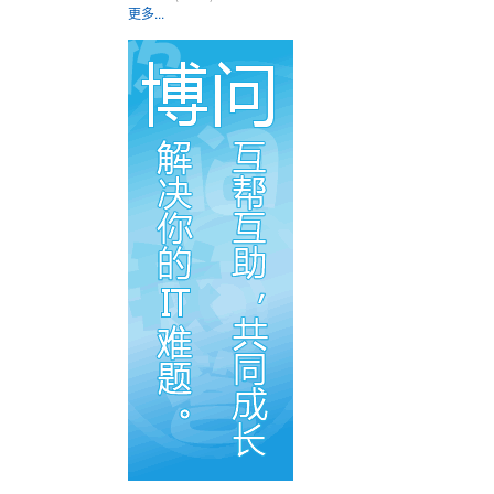
更多...