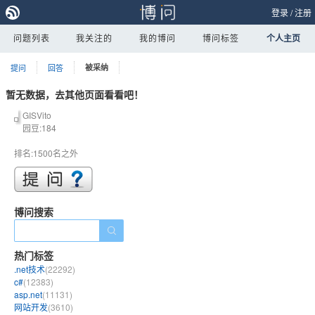
登录
/
注册
问题列表
我关注的
我的博问
博问标签
个人主页
提问
回答
被采纳
暂无数据，去其他页面看看吧！
GISVito
园豆:184
排名:1500名之外
博问搜索
热门标签
.net技术
(22292)
c#
(12383)
asp.net
(11131)
网站开发
(3610)