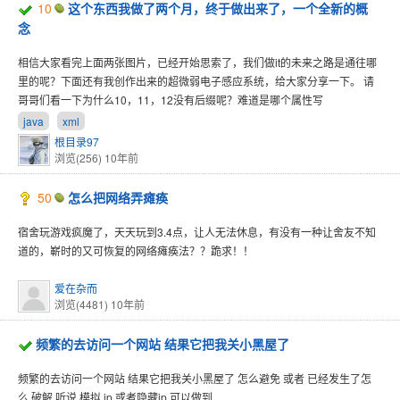
10
这个东西我做了两个月，终于做出来了，一个全新的概
念
相信大家看完上面两张图片，已经开始思索了，我们做it的未来之路是通往哪
里的呢？下面还有我创作出来的超微弱电子感应系统，给大家分享一下。 请
哥哥们看一下为什么10，11，12没有后缀呢？难道是哪个属性写
java
xml
根目录97
浏览(256)
10年前
50
怎么把网络弄瘫痪
宿舍玩游戏疯魔了，天天玩到3.4点，让人无法休息，有没有一种让舍友不知
道的，嶄时的又可恢复的网络瘫痪法？？跪求！！
爱在杂而
浏览(4481)
10年前
频繁的去访问一个网站 结果它把我关小黑屋了
频繁的去访问一个网站 结果它把我关小黑屋了 怎么避免 或者 已经发生了怎
么 破解 听说 模拟 ip 或者隐藏ip 可以做到