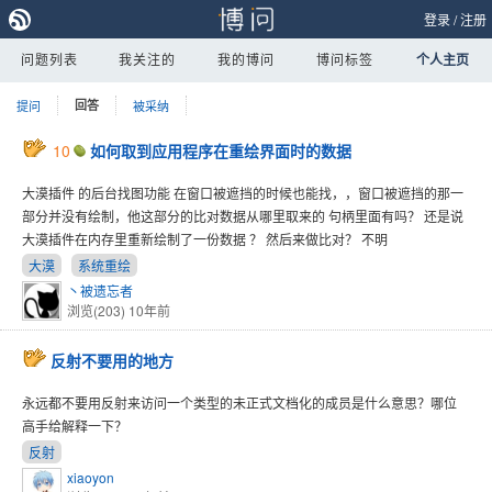
登录
/
注册
问题列表
我关注的
我的博问
博问标签
个人主页
提问
回答
被采纳
10
如何取到应用程序在重绘界面时的数据
大漠插件 的后台找图功能 在窗口被遮挡的时候也能找，，窗口被遮挡的那一
部分并没有绘制，他这部分的比对数据从哪里取来的 句柄里面有吗？ 还是说
大漠插件在内存里重新绘制了一份数据 ？ 然后来做比对？ 不明
大漠
系统重绘
丶被遗忘者
浏览(203)
10年前
反射不要用的地方
永远都不要用反射来访问一个类型的未正式文档化的成员是什么意思？哪位
高手给解释一下？
反射
xiaoyon