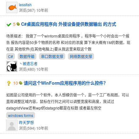
lessfish
浏览(367)
10年前
5
C#桌面应用程序向 外接设备提供数据输出 的方式
场景描述： 我做了一个winform桌面应用程序 ，程序每一个小时会出一个报
告 报告内容是50多个物质的名称 和对应的浓度 算下来大概有1M的数据，现
在是 其他软件(在其他电脑上)要从我这里来取这个数
C#
数据传输
串口数据支撑
网络数据支撑
丶被遗忘者
浏览(480)
10年前
10
请问这个WinForm应用程序用的什么控件？
如图是公司使用的一个软件，本人想模仿做一个，是一个工厂布局图，可以
直观调整区域内容，鼠标在行列之间可以调整宽度和高度，我试过
datagridView还有wpf的datagrid都是在标题 或者最左侧空
windows forms
昨天梦想
浏览(594)
10年前