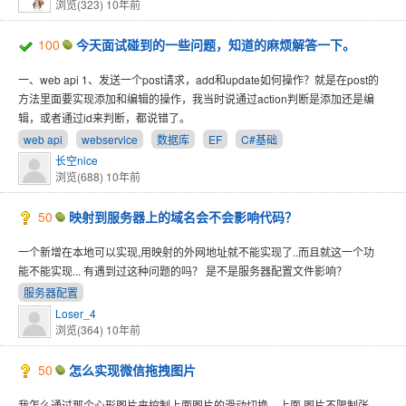
浏览(323)
10年前
100
今天面试碰到的一些问题，知道的麻烦解答一下。
一、web api 1、发送一个post请求，add和update如何操作？就是在post的
方法里面要实现添加和编辑的操作，我当时说通过action判断是添加还是编
辑，或者通过id来判断，都说错了。
web api
webservice
数据库
EF
C#基础
长空nice
浏览(688)
10年前
50
映射到服务器上的域名会不会影响代码？
一个新增在本地可以实现,用映射的外网地址就不能实现了..而且就这一个功
能不能实现... 有遇到过这种问题的吗？ 是不是服务器配置文件影响？
服务器配置
Loser_4
浏览(364)
10年前
50
怎么实现微信拖拽图片
我怎么通过那个心形图片来控制上面图片的滑动切换，上面 图片不限制张