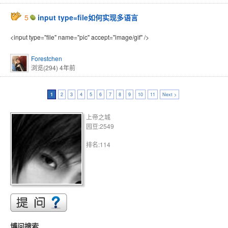
5
input type=file如何实现多语言
<input type="file" name="pic" accept="image/gif" />
Forestchen
浏览(294)
4年前
1
2
3
4
5
6
7
8
9
10
11
Next >
上帝之城
园豆:2549
排名:114
博问搜索