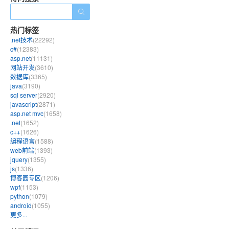
热门标签
.net技术
(22292)
c#
(12383)
asp.net
(11131)
网站开发
(3610)
数据库
(3365)
java
(3190)
sql server
(2920)
javascript
(2871)
asp.net mvc
(1658)
.net
(1652)
c++
(1626)
编程语言
(1588)
web前端
(1393)
jquery
(1355)
js
(1336)
博客园专区
(1206)
wpf
(1153)
python
(1079)
android
(1055)
更多...