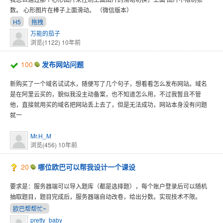
数。 心形图片在棒子上面滑动。 （微信版本）
H5
拖拽
万能的茄子
浏览(1122)
10年前
100
发布网站问题
新购买了一个域名试试水，随便写了几个句子，想看看怎么发布网站。域名
是在阿里云买的，貌似我没主动备案，也不知道怎么用，不过我暂且不管
他，直接就用买的域名把网站丢上去了，但是无法成功，网站本身没有问题
就一
Mr.H_M
浏览(456)
10年前
20
哪位欧巴可以帮我设计一个课设
要求是：服务器端可以导入题库（都是选择题），每个账户登录后可以随机
抽取题目，题目完成后，服务器端自动改卷，给出分数。实现技术不限。
欧巴帮帮忙~
pretty_baby