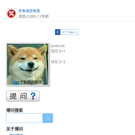
亦有哭亦有笑
浏览(1205)
11年前
1
2
Next >
guwoow
园豆:611
排名:513
博问搜索
关于博问