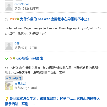
copyCoder
浏览(1512)
12年前
200
为什么我的.net web应用程序在异常时不中止！
protected void Page_Load(object sender, EventArgs e) { int y = 0; int x = 0 /
y; } 这样一段代码，如果在Int y=0
C神
浏览(428)
12年前
5
<a>标签 href属性
<a href="/sale/">是什么意思，href是跳转路径我知道，可是跳转的不是具体
地址，sale是文件夹，没有跳到哪个页面，求解
a的href属性
夏日水晶
浏览(538)
12年前
设计模式怎么学习，求推荐资料；迷茫中……求热心的过来人
指条活路，拜谢……