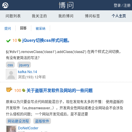
登录
/
注册
问题列表
我关注的
我的博问
博问标签
个人主页
提问
回答
被采纳
10
jQuery切换css样式问题。
$('#div1').removeClass('class1').addClass('class2') 在两个样式之间切换，
有没有更简洁的写法？
css
jquery
kafka No.14
浏览(193)
12年前
100
关于盗版开发软件及网站的一些问题
原来以为只要会写点代码就能混日子，现在发现有太多的不懂： 使用盗版的
开发软件（vs,dreamweaver...），开发商业性网站或者企业网站会不会涉及
什么侵权的问题； 一个网站开发完成后，是不是还要
网站建设流程
盗版软件
DoNetCoder