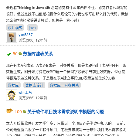
最近看Thinking In Java 4th 总是感觉有什么东西抓不住：感觉作者代码写的
很好，但就是找不出他是根据什么理论写的?我也想写出那么好的代码，我该
怎么做?他经常提设计模式，但总是一笔带过?
设计模式
java
yxd5357
浏览(306)
12年前
50
数据库建表关系
现在有表A和表B，A表还B表是一对多关系，但是表B中对于表A中只有一条
数据生效，刚开始打算在表B中建一个标识字段表示当前生效数据，但总觉
得很难表达这种关系，于是我在表A建立字段BID表示当前生效的B数
数据库
数据库设计
数据库一对多关系
wh-王东
浏览(286)
12年前
100
关于软件项目技术需求说明书模版的问题
本人开始做软件开发才半年多，只做过一个项目还是半途中加入的。 目前，
公司最近新洽谈了一个软件项目，老板要求我写一份软件项目技术需求说明
书的模版，模版要发给客户，然后客户按照模版的格式填写自己的需求。