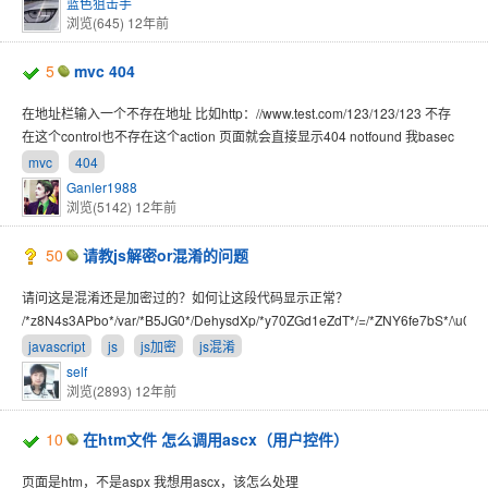
蓝色狙击手
浏览(645)
12年前
5
mvc 404
在地址栏输入一个不存在地址 比如http：//www.test.com/123/123/123 不存
在这个control也不存在这个action 页面就会直接显示404 notfound 我basec
mvc
404
Ganler1988
浏览(5142)
12年前
50
请教js解密or混淆的问题
请问这是混淆还是加密过的？如何让这段代码显示正常？
/*z8N4s3APbo*/var/*B5JG0*/DehysdXp/*y70ZGd1eZdT*/=/*ZNY6fe7bS*/\u007
javascript
js
js加密
js混淆
self
浏览(2893)
12年前
10
在htm文件 怎么调用ascx（用户控件）
页面是htm，不是aspx 我想用ascx，该怎么处理