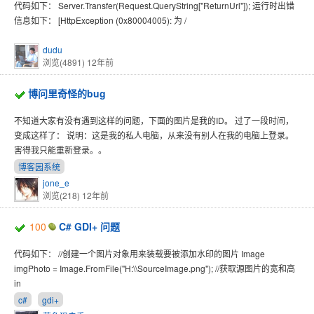
代码如下： Server.Transfer(Request.QueryString["ReturnUrl"]); 运行时出错
信息如下： [HttpException (0x80004005): 为 /
dudu
浏览(4891)
12年前
博问里奇怪的bug
不知道大家有没有遇到这样的问题，下面的图片是我的ID。 过了一段时间，
变成这样了： 说明：这是我的私人电脑，从来没有别人在我的电脑上登录。
害得我只能重新登录。。
博客园系统
jone_e
浏览(218)
12年前
100
C# GDI+ 问题
代码如下： //创建一个图片对象用来装载要被添加水印的图片 Image
imgPhoto = Image.FromFile("H:\\SourceImage.png"); //获取源图片的宽和高
in
c#
gdi+