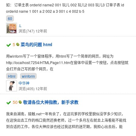
如： 订单主表 orderid name2 001 玩儿 002 玩儿2 003 玩儿3 订单子表 id
orderid name 1 001 a 2 002 a 3 001 c 4 002 b 5
60
.L
浏览(747)
12年前
5
菜鸟的问题 html
用winform写了一个窗体程序，用html写了一个简单的网页，网址为
http://localhost:7254/HTMLPage11.htm在窗体中设置一个按钮，点击按钮就
会打开自己写的那个网页，在
Html
winform
中华神
浏览(405)
12年前
50
敬请各位大神指教，新手求教
我来自湖南，接触.net一年有余了，在这坑爹的学校里貌似没学多少知识，
在这快出去工作的档口竟然还换老师，过一个多月左右就去上海看能不能找
到合适的工作，各位大神应该也经过我这样的迷茫期，我担心出去后，能