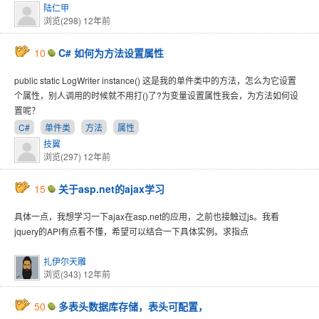
陆仁甲
浏览(298)
12年前
10
C# 如何为方法设置属性
public static LogWriter instance() 这是我的单件类中的方法，怎么为它设置
个属性，别人调用的时候就不用打()了?为变量设置属性我会，为方法如何设
置呢？
C#
单件类
方法
属性
技翼
浏览(297)
12年前
15
关于asp.net的ajax学习
具体一点，我想学习一下ajax在asp.net的应用，之前也接触过js。我看
jquery的API有点看不懂，希望可以结合一下具体实例。求指点
扎伊尔天雕
浏览(343)
12年前
50
多表头数据库存储，表头可配置，