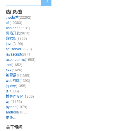
热门标签
.net技术
(22292)
c#
(12383)
asp.net
(11131)
网站开发
(3610)
数据库
(3365)
java
(3190)
sql server
(2920)
javascript
(2871)
asp.net mvc
(1658)
.net
(1652)
c++
(1626)
编程语言
(1588)
web前端
(1393)
jquery
(1355)
js
(1336)
博客园专区
(1206)
wpf
(1153)
python
(1079)
android
(1055)
更多...
关于博问