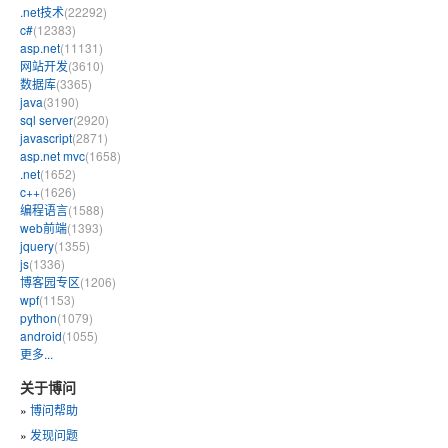
.net技术
(22292)
c#
(12383)
asp.net
(11131)
网站开发
(3610)
数据库
(3365)
java
(3190)
sql server
(2920)
javascript
(2871)
asp.net mvc
(1658)
.net
(1652)
c++
(1626)
编程语言
(1588)
web前端
(1393)
jquery
(1355)
js
(1336)
博客园专区
(1206)
wpf
(1153)
python
(1079)
android
(1055)
更多...
关于博问
»
博问帮助
»
发现问题