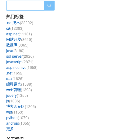
热门标签
.net技术
(22292)
c#
(12383)
asp.net
(11131)
网站开发
(3610)
数据库
(3365)
java
(3190)
sql server
(2920)
javascript
(2871)
asp.net mvc
(1658)
.net
(1652)
c++
(1626)
编程语言
(1588)
web前端
(1393)
jquery
(1355)
js
(1336)
博客园专区
(1206)
wpf
(1153)
python
(1079)
android
(1055)
更多...