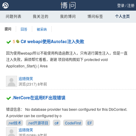
登录
/
注册
问题列表
我关注的
我的博问
博问标签
个人主页
提问
回答
被采纳
5
C# webapi使用Autofac注入失败
因为使用webapi所以不能使用构造函数注入，只有进行属性注入，但是一直
注入失败，麻烦帮忙看看，谢谢 项目结构图如下 protected void
Application_Start() { Area
追随微笑
浏览(2317)
8年前
.NetCore在运用EF出现错误
错误信息： No database provider has been configured for this DbContext.
A provider can be configured by o
.net技术
.net开源项目
c#
CodeFirst
EF
追随微笑
浏览(5089)
9年前