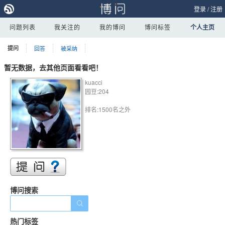
登录
/
注册
问题列表
我关注的
我的博问
博问标签
个人主页
提问
回答
被采纳
暂无数据，去其他页面看看吧！
kuacci
园豆:204
排名:1500名之外
博问搜索
热门标签