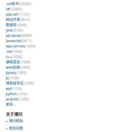
.net技术
(22292)
c#
(12383)
asp.net
(11131)
网站开发
(3610)
数据库
(3365)
java
(3190)
sql server
(2920)
javascript
(2871)
asp.net mvc
(1658)
.net
(1652)
c++
(1626)
编程语言
(1588)
web前端
(1393)
jquery
(1355)
js
(1336)
博客园专区
(1206)
wpf
(1153)
python
(1079)
android
(1055)
更多...
关于博问
»
博问帮助
»
发现问题