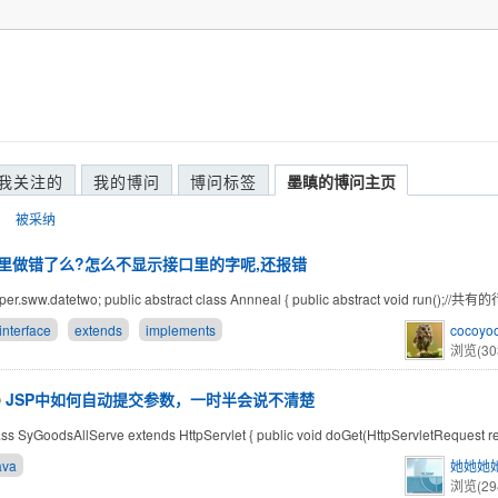
我关注的
我的博问
博问标签
墨瞋的博问主页
被采纳
里做错了么?怎么不显示接口里的字呢,还报错
per.sww.datetwo; public abstract class Annneal { public abstract void run();/
interface
extends
implements
cocoyo
浏览(30
JSP中如何自动提交参数，一时半会说不清楚
ass SyGoodsAllServe extends HttpServlet { public void doGet(HttpServletRequest re
ava
她她她
浏览(29