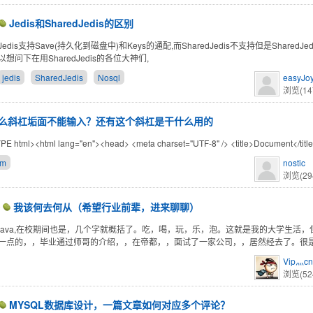
Jedis和SharedJedis的区别
dis支持Save(持久化到磁盘中)和Keys的通配,而SharedJedis不支持但是SharedJed
想问下在用SharedJedis的各位大神们,
jedis
SharedJedis
Nosql
easyJo
浏览(14
么斜杠垢面不能输入？还有这个斜杠是干什么用的
E html><html lang="en"><head> <meta charset="UTF-8" /> <title>Document</tit
om
nostic
浏览(29
0
我该何去何从（希望行业前辈，进来聊聊）
java,在校期间也是，几个字就概括了。吃，喝，玩，乐，泡。这就是我的大学生活
一点的，，毕业通过师哥的介绍，，在帝都，，面试了一家公司，，居然经去了。很
Vip灬cn
浏览(52
MYSQL数据库设计，一篇文章如何对应多个评论？