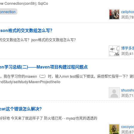
ew Connection(conStr); SqlCo
onnection
cellph
浏览(78
json格式的交叉数组怎么写？
格式的交叉数组怎么写？json格式的交叉数组怎么写？
博学多
浏览(41
ven学习总结(二)——Maven项目构建过程问题点
您好，我在学习你的mawen（二）时，输入mvn test报以下错误。麻烦帮忙指导一下？
ndStudy\selfstudy\MavenProject\hello
shuosh
浏览(71
aicat这个错误怎么解决?
好地 今天来了就这样子了 防火墙已死- - mysql也死的透透的
cocoyo
浏览(87