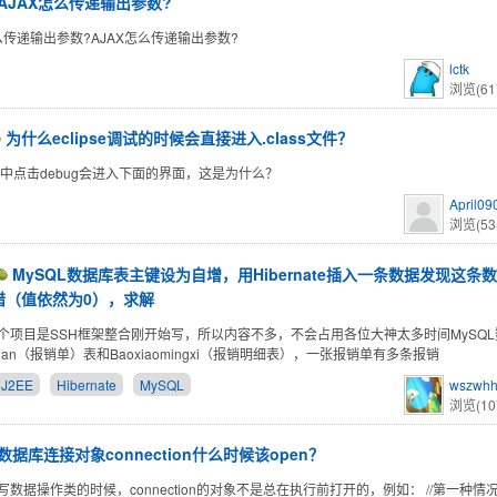
AJAX怎么传递输出参数?
怎么传递输出参数?AJAX怎么传递输出参数?
lctk
浏览(61
为什么eclipse调试的时候会直接进入.class文件？
pse中点击debug会进入下面的界面，这是为什么？
April09
浏览(53
MySQL数据库表主键设为自增，用Hibernate插入一条数据发现这条
错（值依然为0），求解
个项目是SSH框架整合刚开始写，所以内容不多，不会占用各位大神太多时间MySQ
aodan（报销单）表和Baoxiaomingxi（报销明细表），一张报销单有多条报销
J2EE
Hibernate
MySQL
wszwh
浏览(10
数据库连接对象connection什么时候该open？
数据操作类的时候，connection的对象不是总在执行前打开的，例如： //第一种情况 Sql