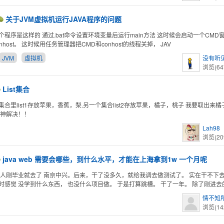
关于JVM虚拟机运行JAVA程序的问题
个程序是这样的 通过.bat命令设置环境变量后运行main方法 这时候会启动一个CMD
nhost。 这时候用任务管理器把CMD和conhost的线程关掉， JAV
JVM
虚拟机
没有听
浏览(64
List集合
集合里list1存放苹果，香蕉，梨.另一个集合list2存放苹果，橘子，桃子 我要取出来
大神解决！！
Lah98
浏览(20
java web 需要会哪些，到什么水平，才能在上海拿到1w 一个月呢
本人刚毕业就去了 南京中兴。后来，干了没多久，就给我调去做测试了。 实在干不下
时感觉 没学到什么东西， 也没什么项目做。 于是打算跳槽。 干了一年。 除了刚进去
情不知
浏览(14