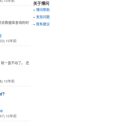
4)
10年前
关于博问
»
博问帮助
»
发现问题
映射去数据库查询的时
»
我有建议
园
03)
10年前
点，就一直不动了。 还
8)
10年前
nd?
06
47)
10年前