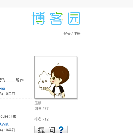
登录
/
注册
/共有的行为_____跑 pu
ona
3)
10年前
墨瞋
园豆:477
quest, Htt
排名:712
她心他
4)
10年前