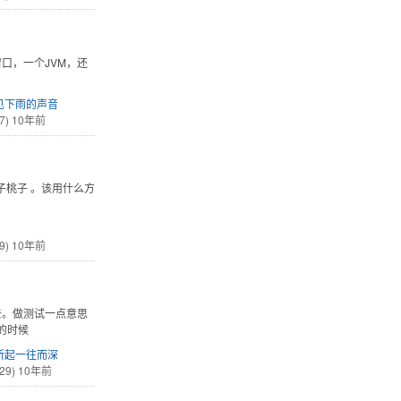
窗口，一个JVM，还
见下雨的声音
7)
10年前
橘子桃子 。该用什么方
9)
10年前
去。做测试一点意思
的时候
所起一往而深
29)
10年前