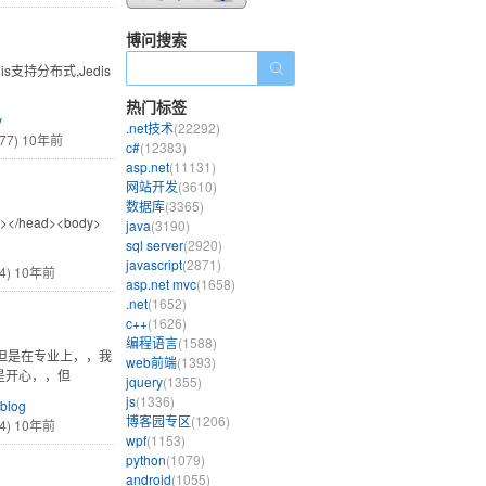
博问搜索
is支持分布式,Jedis
热门标签
y
.net技术
(22292)
77)
10年前
c#
(12383)
asp.net
(11131)
网站开发
(3610)
数据库
(3365)
le></head><body>
java
(3190)
sql server
(2920)
javascript
(2871)
4)
10年前
asp.net mvc
(1658)
.net
(1652)
c++
(1626)
编程语言
(1588)
，但是在专业上，，我
web前端
(1393)
是开心，，但
jquery
(1355)
js
(1336)
blog
博客园专区
(1206)
4)
10年前
wpf
(1153)
python
(1079)
android
(1055)