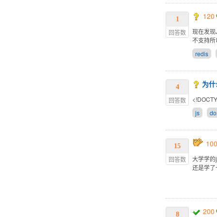
120
1
现在发现Je
回答数
不支持所以
redis
为什
4
<!DOCTYP
回答数
js
d
10
15
大学学的
回答数
还是学了
200
8