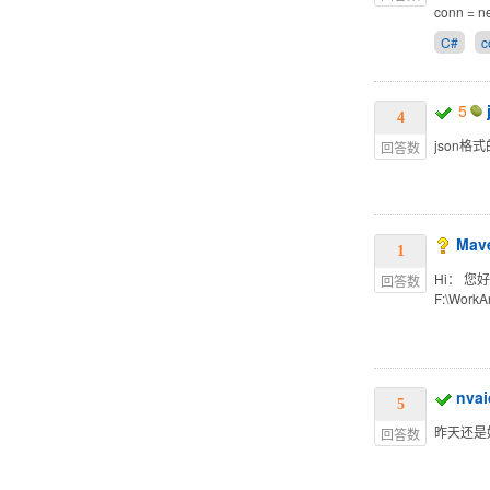
conn = n
C#
c
5
4
json
回答数
Ma
1
Hi： 
回答数
F:\WorkA
nv
5
昨天还是好
回答数