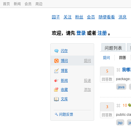
首页
新闻
会员
周边
园子
·
关注
·
粉丝
·
会员
·
随便看看
·
消息
欢迎，请先
登录
或者
注册
。
问题列表
闪存
提问
回答
博问
提问
我哪
博客
5
package 
回答数
新闻
投递
java
收藏
添加
文库
10
3
问题反馈
public cl
回答数
jsp
j