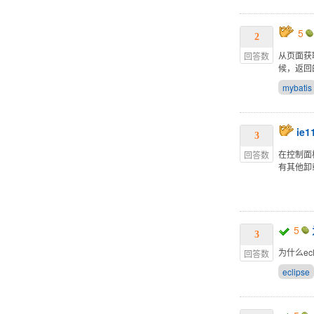
5
2
从页面获
回答数
候，返回
mybatis
ie
3
在控制面板
回答数
有其他卸载i
5
3
为什么ecli
回答数
eclipse