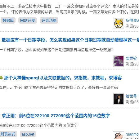
都算不上，求各位技术大牛指教一二！ 一篇文章如何对应多个评论？ 本人的想法是
一个。 评论表作为文章表的从表，当网页显示的时候，一篇文章对应多个评论，在数
数据库
网站开发
评论功能
负得流
浏览(36
数据库有一个日期字段，怎么实现如果这个日期过期就自动清理掉这一
一个日期字段，怎么实现如果这个日期过期就自动清理掉这一条数据？
邵世铨
浏览(28
那个大神懂sparql以及关联数据的，求指教，求教程，求博客
么在java中使用这个东西去获得特定的数据就可以了，最好有一套源代码
给世界
浏览(35
求正则：前6位在222100-272099这个范围内的16位数字
6位在222100-272099这个范围内的16位数字
正则表达式
asp.net
ruanmo