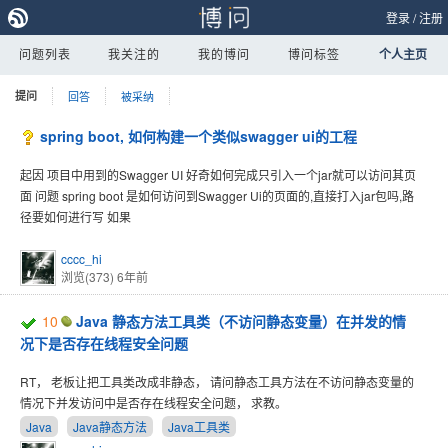
登录
/
注册
问题列表
我关注的
我的博问
博问标签
个人主页
提问
回答
被采纳
spring boot, 如何构建一个类似swagger ui的工程
起因 项目中用到的Swagger UI 好奇如何完成只引入一个jar就可以访问其页
面 问题 spring boot 是如何访问到Swagger Ui的页面的,直接打入jar包吗,路
径要如何进行写 如果
cccc_hi
浏览(373)
6年前
10
Java 静态方法工具类（不访问静态变量）在并发的情
况下是否存在线程安全问题
RT， 老板让把工具类改成非静态， 请问静态工具方法在不访问静态变量的
情况下并发访问中是否存在线程安全问题， 求教。
Java
Java静态方法
Java工具类