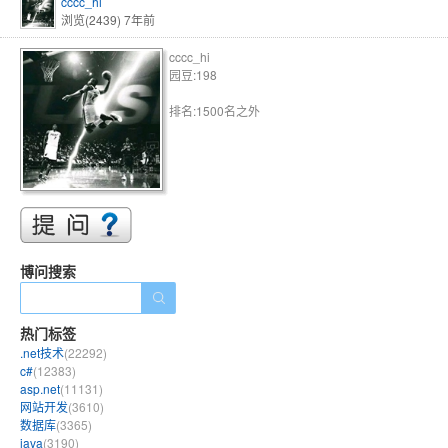
cccc_hi
浏览(2439)
7年前
cccc_hi
园豆:198
排名:1500名之外
博问搜索
热门标签
.net技术
(22292)
c#
(12383)
asp.net
(11131)
网站开发
(3610)
数据库
(3365)
java
(3190)