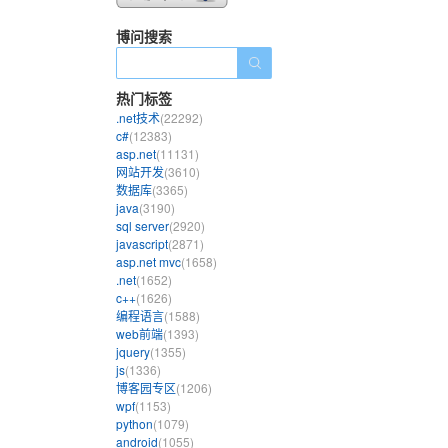
博问搜索
热门标签
.net技术
(22292)
c#
(12383)
asp.net
(11131)
网站开发
(3610)
数据库
(3365)
java
(3190)
sql server
(2920)
javascript
(2871)
asp.net mvc
(1658)
.net
(1652)
c++
(1626)
编程语言
(1588)
web前端
(1393)
jquery
(1355)
js
(1336)
博客园专区
(1206)
wpf
(1153)
python
(1079)
android
(1055)