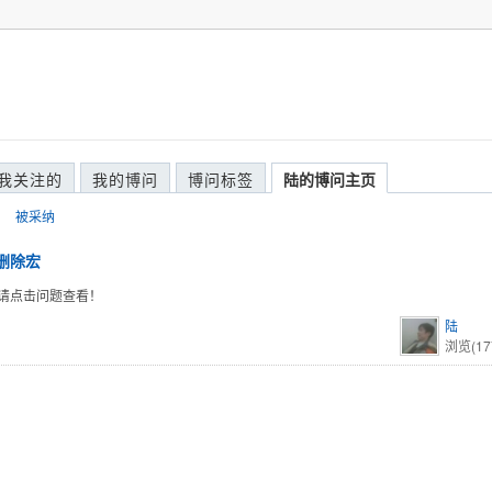
我关注的
我的博问
博问标签
陆的博问主页
被采纳
t删除宏
请点击问题查看！
陆
浏览(17