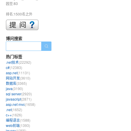
园豆:83
排名:1500名之外
博问搜索
热门标签
.net技术
(22292)
c#
(12383)
asp.net
(11131)
网站开发
(3610)
数据库
(3365)
java
(3190)
sql server
(2920)
javascript
(2871)
asp.net mvc
(1658)
.net
(1652)
c++
(1626)
编程语言
(1588)
web前端
(1393)
jquery
(1355)