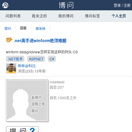
登录
/
注册
问题列表
我关注的
我的博问
博问标签
个人主页
提问
回答
被采纳
.net高手进winform绝顶难题
winform datagridview怎样实现这样的列头 CS
.NET技术
ASP.NET
C#
彬彬@科比
浏览(233)
13年前
meetweb
园豆:207
排名:1500名之外