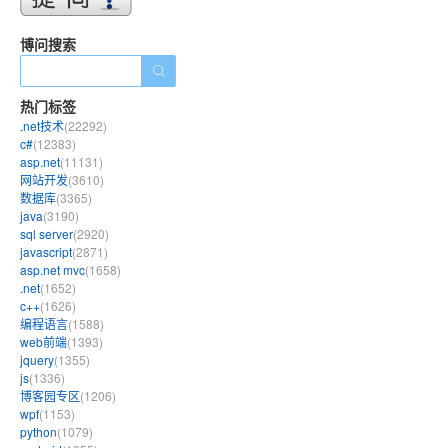
博问搜索
热门标签
.net技术
(22292)
c#
(12383)
asp.net
(11131)
网站开发
(3610)
数据库
(3365)
java
(3190)
sql server
(2920)
javascript
(2871)
asp.net mvc
(1658)
.net
(1652)
c++
(1626)
编程语言
(1588)
web前端
(1393)
jquery
(1355)
js
(1336)
博客园专区
(1206)
wpf
(1153)
python
(1079)