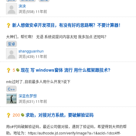
泱泱
浏览(558)
11年前
新人想做安卓开发项目，有没有好的思路啊？不要计算器！
大神们，帮忙啊！ 无语 系统说提问内容太短 我多加点 还短吗？
安卓
shangguanhun
浏览(439)
11年前
5
现在 写 windows窗体 流行 用什么框架跟技术?
mfc过时了..目前最多人用什么开发?说下
C++
深蓝色梦想
浏览(631)
11年前
200
求助，对接对方系统，要破解验证码
用c#代码破解验证码，最近公司做对接，遇到了验证码，希望得到大师的帮
助。地址为：https://authcode.jd.com/verify/image?a=1&acid=1dcc4fff-