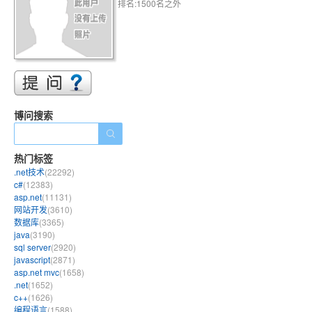
排名:1500名之外
博问搜索
热门标签
.net技术
(22292)
c#
(12383)
asp.net
(11131)
网站开发
(3610)
数据库
(3365)
java
(3190)
sql server
(2920)
javascript
(2871)
asp.net mvc
(1658)
.net
(1652)
c++
(1626)
编程语言
(1588)