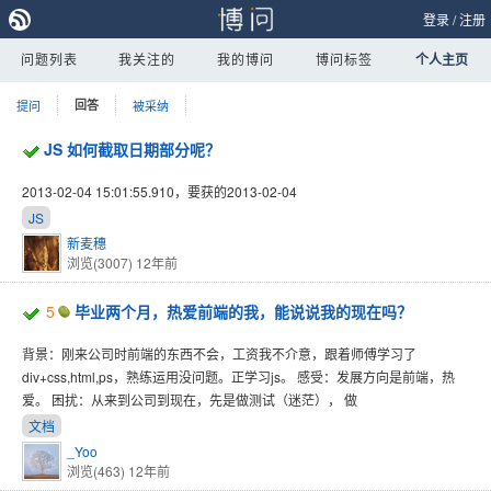
登录
/
注册
问题列表
我关注的
我的博问
博问标签
个人主页
提问
回答
被采纳
JS 如何截取日期部分呢？
2013-02-04 15:01:55.910，要获的2013-02-04
JS
新麦穗
浏览(3007)
12年前
5
毕业两个月，热爱前端的我，能说说我的现在吗？
背景：刚来公司时前端的东西不会，工资我不介意，跟着师傅学习了
div+css,html,ps，熟练运用没问题。正学习js。 感受：发展方向是前端，热
爱。 困扰：从来到公司到现在，先是做测试（迷茫）， 做
文档
_Yoo
浏览(463)
12年前