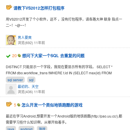
请教下VS2012怎样打包程序
用VS2012开发了个小软件，这不 ，没有打包程序，请各路大神 献身 指点一
二~！~@~~！
男人要爽
浏览(692)
11年前
20
想问下大家一个SQL 去重复的问题
DISTINCT 只能显示一个字段，我现在要显示所有的字段。 SELECT *
FROM dbo.workflow_trans tWHERE t.id IN (SELECT max(id) FROM
sql server
sql
最初的、天空
浏览(436)
11年前
5
怎么开发一个类似地铁跑酷的游戏
最近在学习Android,想要开发一个Android版的地铁跑酷(http://pao.uu.cc/),都
需要学习些什么知识啊，从哪开始着手。
java
android
游戏