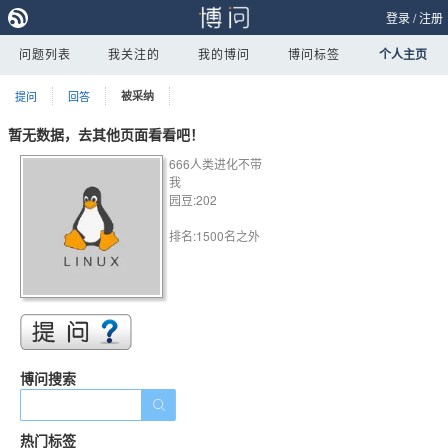
登录
/
注册
问题列表
我关注的
我的博问
博问标签
个人主页
提问
回答
被采纳
暂无数据，去其他页面看看吧！
666人类进化不带
我
园豆:202
排名:1500名之外
博问搜索
热门标签