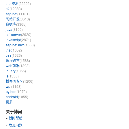
.net技术
(22292)
c#
(12383)
asp.net
(11131)
网站开发
(3610)
数据库
(3365)
java
(3190)
sql server
(2920)
javascript
(2871)
asp.net mvc
(1658)
.net
(1652)
c++
(1626)
编程语言
(1588)
web前端
(1393)
jquery
(1355)
js
(1336)
博客园专区
(1206)
wpf
(1153)
python
(1079)
android
(1055)
更多...
关于博问
»
博问帮助
»
发现问题