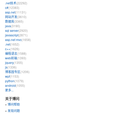
.net技术
(22292)
c#
(12383)
asp.net
(11131)
网站开发
(3610)
数据库
(3365)
java
(3190)
sql server
(2920)
javascript
(2871)
asp.net mvc
(1658)
.net
(1652)
c++
(1626)
编程语言
(1588)
web前端
(1393)
jquery
(1355)
js
(1336)
博客园专区
(1206)
wpf
(1153)
python
(1079)
android
(1055)
更多...
关于博问
»
博问帮助
»
发现问题