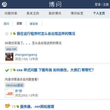
登录
/
注册
问题列表
我关注的
我的博问
博问标签
个人主页
提问
回答
被采纳
5
我在运行程序时怎么会出现这样的情况
IIS我也安装了。。。怎么会出现这样的情况
asp.net
zhangpengpeng
浏览(159)
13年前
5
css 样式问题 下图布局 如何修改，大侠们 帮帮忙？
内容详情请点击问题查看！
html/css基础
奔*跑
浏览(263)
13年前
15
服务器，.net网站报错